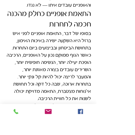
והאופניים עובדים איתו — לא נגדו.
התאמת אופניים כחלק מהכנה 
חכמה לתחרות
בסופו של דבר, התאמת אופניים לפני איש 
ברזל היא השקעה ישירה באיכות האימון, 
בתחושת הביטחון ובביצועים ביום התחרות. 
כאשר הגוף ממוקם נכון על האופניים, הרכיבה 
הופכת יעילה יותר, הנשימה חופשית יותר, 
השרירים עובדים בצורה מאוזנת יותר, 
והמעבר לריצה יכול להיות קל ונקי יותר.
בתחרות ארוכה, שבה כל דקה וכל תחושת 
אי־נוחות מצטברת, התאמה מדויקת יכולה 
לשנות את כל חוויית הרכיבה.
אם אתם מתכוננים לאיש ברזל, חצי איש 
ברזל או תחרות טריאתלון משמעותית, זה 
הזמן לוודא שהאופניים שלכם מותאמים 
אליכם  למבנה הגוף שלכם, למטרות שלכם 