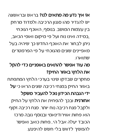
אז איך נדע מה מתאים לנו?
 בראש ובראשונה 
יש להגדיר מהו סגנון הרכיבה ולמדוד מרחק 
בין עצמות המושב. בנוסף, האוכף הנוכחי 
,במידה ואינו נוח ועל פי מיקום ואופי הכאב, 
ניתן לבחור את האוכף החדש כך שיהיה בעל 
מאפיינים שונים מהנוכחי על פי הפרמטרים 
שתוארו. 
מה עוד אפשר להתאים באופניים כדי להקל 
את הלחץ באזור החיק?
מחקרים שבדקו שינוי בערכי הלחץ המתפתח 
באזור החיק במנחי רכיבה שונים הראו כי 
על 
ידי הגבהת הכידון נוכל להעביר משקל 
אחורנית
 ובכך להפחית את הלחץ על החיק 
ולקבל מנח רכיבה נוח יותר. מנח רכיבה זקוף 
הוא פחות אווירודינאמי ובנוסף גובה מרכז 
הכובד יעלה אבל הי...פחות כואב ואפשר 
להמשיך לדווש בלי חשש להיפצע.