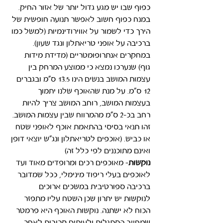
כפוף שבו יש מגע גדול יותר של אזור החיק. 
במנח כפוף חשוב לאפשר תנועה חופשית של 
הירך כדי לשמור על אווירודינמיות (למשל כמו 
ברכיבה על אופני טריאתלון ונגד שעון). 
במחקרים אנתרופומטריים (מדידת מידות 
גוף) שנערכו נמצא כי ממוצע המרחק בין 
עצמות המושב בנשים הינו 13.5 ס"מ ובגברים 
12 ס"מ. על מנת שהאוכף שלנו יתמוך 
בעצמות המושב, רוחב המושב צריך להיות 
רחב בכ-2 ס"מ מהמרווח שבין עצמות המושב. 
זהו תנאי בסיסי בהתאמת אוכף לאופני שטח 
או כביש. (אוכפים לטריאתלון ונג"ש יוצאי דופן 
ואינם מתוכננים לפי כלל זה)
נוקשות
- מאוכפים רכים ומרופדים מאוד ועד 
לאוכפים בעלי ריפוד מינימלי, ככל שמדובר 
ברכיבה ספורטיבית במשכים ארוכים 
לנוקשות יש יתרון שכן השטח עליו מתפזר 
הכוח לא ישתנה. נוקשות האוכף היא פרמטר 