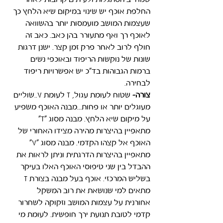
שמחייב הסתגלות ולעיתים קרובות לאחר 
החלפת אוכף יש שינוי במיקום שיא הלחץ כך 
שעצמות המושב מועמסות יותר בהשוואה 
לאוכף רך ואף מתעורר בהן כאב. כאב זה 
חולף לרוב לאחר פרק זמן קצר. ישנן דרגות 
שונות של נוקשות הריפוד ובאוכפי נשים 
ברמות הגבוהות בד"כ יש אפשרויות ריפוד 
לבחירה.
צורה-
 שטוח לעומת עגול, T לעומת V..שוליים 
מעוגלים יותר או פחות...מבנה האוכף משפיע 
על מיקום שיא הלחץ. מבנה מסוג "T" 
מתאפיין בהיצרות מהירה מצידו האחורי של 
האוכף אל קצהו הקדמי. מבנה מסוג "V" 
מתאפיין בהיצרות הדרגתית וניתן לראות את 
ההבדל בין שני טיפוסי האוכף האלו בעיקר 
בשליש המרכזי. אוכף בעל מבנה בצורת T 
מתאים למי שנושאת את רוב המשקל 
אחורנית על עצמות המושב וזקוקה לשחרור 
קדמי לטובת תנועת ירך חופשית. לעומת מי 