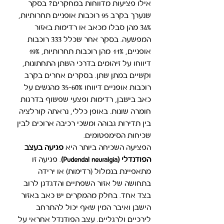
אילו פציעות מדווחות במחקרים? בסקר 
שנערך בקרב 95 רוכבות אופניים תחרותיות, 
34% מהן סבלו מכאב או רדימות באזור 
המפשעה. בסקר אחר שכלל 333 רוכבות 
אופניים, 11% מהן רוכבות תחרותיות, 19% 
דיווחו על זיהומים בדרכי השתן התחתונות, 
וקשיים במתן שתן. בסקרים אחרים בקרב 
רוכבות אופניים דיווחו 35-60% מהנשים על 
כאב בישבן, רדימות ופצעי שפשוף בדרגות 
חומרה שונות. באופן כללי, נראתה קורלציה 
בין תדירות גבוהה ומשכי רכיבה ארוכים לבין 
שכיחות הסימפטומים.
הפציעה השכיחה ביותר היא 
פגיעה בעצב 
הפודנדלי (Pudendal neuralgia)
. 
פגיעה זו 
מתאפיינת בנמלול (רדימות) או ירידה 
בתחושה של אזור השפתיים והדגדגן לרוב 
בצד אחד. בחלק מהמקרים יש כאב באזור 
הישבן ואיבר המין שאף יכול להתרחב 
לירכיים ולרגליים. עצב הפודנדל אחראי על 