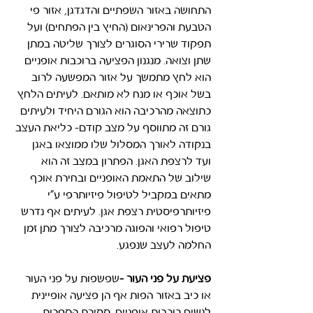
התחושה באזור השפתיים והדגדגן, אזור פי 
הטבעת והפרינאום (החיץ בין הפתחים) ועל 
תפקוד שרירי הסוגרים לצורך שליטה במתן 
שתן וצואה. מנגנון הפציעה ברוכבות אופניים 
הוא לחץ מתמשך על אזור המפשעה לרוב 
בשל אוכף או מנח לא מותאם. לעיתים הלחץ 
כתוצאה מהרכיבה הוא הגורם היחיד ולעיתים 
גורם זה מתווסף על מצב קודם- כליאת העצב 
בנקודה לאורך המסלול שלו ממוצאו באגן 
ועד לרצפת האגן. הפתרון במצב זה הוא 
שילוב של התאמת האופניים ובחירת אוכף 
מתאים במקביל לטיפול פיזיותרפי ע"י 
פיזיותרפיסטית רצפת אגן. לעיתים אף נדרש 
טיפול רפואי והפוגה מרכיבה לצורך מתן זמן 
החלמה לעצב שנפגע.
פציעת על פני העור
 -
שפשפות על פני העור 
או כיב באזור הפות אף הן פציעה אופיינית 