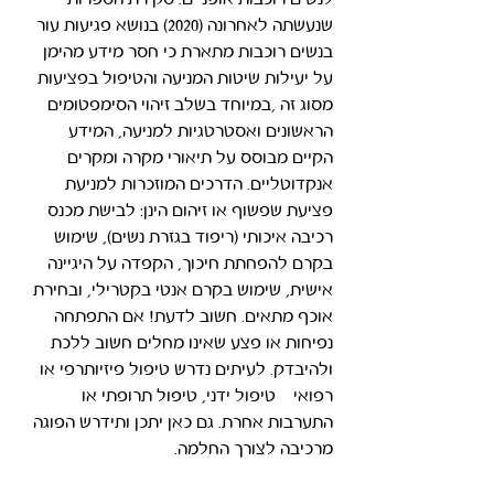
לנשים רוכבות אופניים. סקירת הספרות 
שנעשתה לאחרונה (2020) בנושא פגיעות עור 
בנשים רוכבות מתארת כי חסר מידע מהימן 
על יעילות שיטות המניעה והטיפול בפציעות 
מסוג זה ,במיוחד בשלב זיהוי הסימפטומים 
הראשונים ואסטרטגיות למניעה, המידע 
הקיים מבוסס על תיאורי מקרה ומקרים 
אנקדוטליים. הדרכים המוזכרות למניעת 
פציעת שפשוף או זיהום הינן: לבישת מכנס 
רכיבה איכותי (ריפוד בגזרת נשים), שימוש 
בקרם להפחתת חיכוך, הקפדה על היגיינה 
אישית, שימוש בקרם אנטי בקטרילי, ובחירת 
אוכף מתאים. חשוב לדעת! אם התפתחה 
נפיחות או פצע שאינו מחלים חשוב ללכת 
ולהיבדק. לעיתים נדרש טיפול פיזיותרפי או 
רפואי – טיפול ידני, טיפול תרופתי או 
התערבות אחרת. גם כאן יתכן ותידרש הפוגה 
מרכיבה לצורך החלמה.