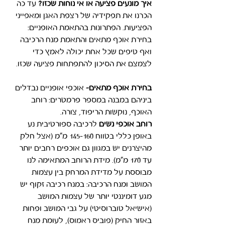
איך מונעים פציעה או אי נוחות שכזו? 
עד כה 
הכרנו את תפקידיה של רצפת האגן ומאפייני 
הפציעות. הפתרונות בהתאמת האופניים: 
בחירת אוכף מתאים והתאמת מנח הרכיבה  
ואף טיפים שכל אחת יכולה לאמץ כדי 
לצמצם את הסיכון להתפתחות פציעה שכזו.
בחירת אוכף מתאים-
אוכפי אופניים נבדלים 
ביניהם במבנה במספר פרמטרים: רוחב 
האוכף, נוקשות הריפוד, צורה.
רוחב אוכפי נשים
 לרכיבה ספורטיבית נע 
באופן כללי בטווח 145-160 מ"מ (אצל חלק 
מהיצרנים יש במגוון גם אוכפים רחבים יותר 
עד 170 מ"מ). מידת הרוחב המתאימה לנו 
מבוססת על מדידת המרחק בין עצמות 
המושב ומנח הרכיבה: במנח רכיבה זקוף יש 
מגע דומיננטי יותר של עצמות המושב 
(אישיאל טוברוסיטי) על גבי המושב ופחות 
באזור החיק (פוביס ראמוס), לעומת מנח 