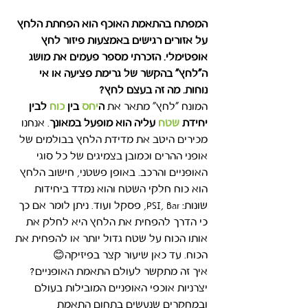
המפתח בהתאמת האוכף הוא הפחתת הלחץ 
על אזורים רגישים באמצעות פיזור לחץ 
אופטימלי. הזכרתי מספר פעמים את מושג 
ה"לחץ" בהקשר של גרימת פציעה או אי 
נוחות. מה זה בעצם לחץ?
המונח "לחץ" מתאר את 
ה
יחס
 בין 
כוח
 לבין 
יחידת 
שטח
עליה הוא מופעל במאונך
. אנחנו 
מכירים היטב את מדידת הלחץ בבולמים של 
אופני ההרים וכמובן בצמיגים של כל סוגי 
האופניים והרכב. באופן פשטני, חישוב הלחץ 
הוא כוח חלקי השטח והוא נמדד ביחידות 
שונות: PSI, Bar, פסקל ועוד. ניתן לומר אם כך 
כי הדרך להפחית את הלחץ היא לחלק את 
אותו הכוח על שטח גדול יותר או להפחית את 
הכוח. עד כאן שיעור קצר בפיזיקה😊
איך זה מתקשר לעולם התאמת האופניים? 
יצרניות אוכפי האופניים המובילות בעולם 
ובמחקרים שנעשים בתחום התאמת 